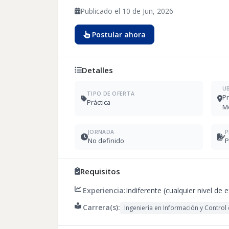
Publicado el 10 de Jun, 2026
Postular ahora
Detalles
U
TIPO DE OFERTA
Pr
Práctica
Me
JORNADA
P
No definido
P
Requisitos
Experiencia:
Indiferente (cualquier nivel de 
Carrera(s):
Ingeniería en Información y Control