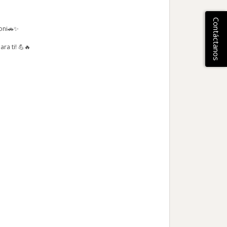
Contáctanos
zoni🚗✨
ra ti! 💪🔥