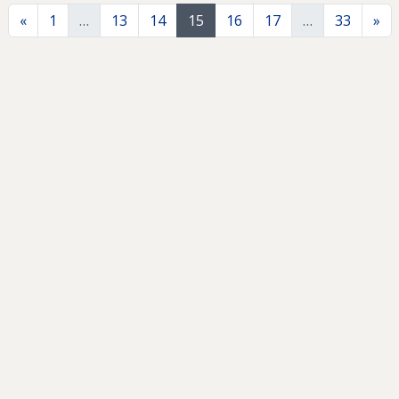
Anterior
Si
«
1
…
13
14
15
16
17
…
33
»