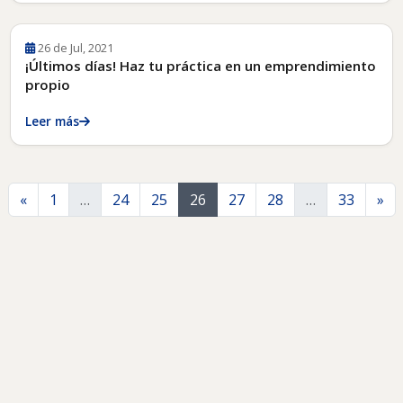
26 de Jul, 2021
¡Últimos días! Haz tu práctica en un emprendimiento
propio
Leer más
Anterior
Si
«
1
…
24
25
26
27
28
…
33
»