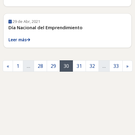
29 de Abr, 2021
Día Nacional del Emprendimiento
Leer más
Anterior
Si
«
1
…
28
29
30
31
32
…
33
»