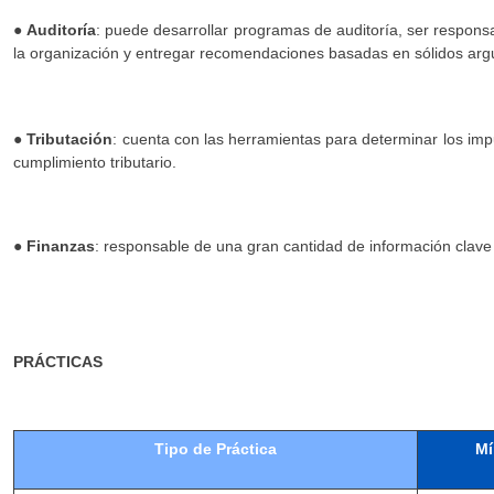
●
Auditoría
: puede desarrollar programas de auditoría, ser responsa
la organización y entregar recomendaciones basadas en sólidos ar
●
Tributación
: cuenta con las herramientas para determinar los im
cumplimiento tributario.
●
Finanzas
: responsable de una gran cantidad de información clave
PRÁCTICAS
Tipo de Práctica
Mí