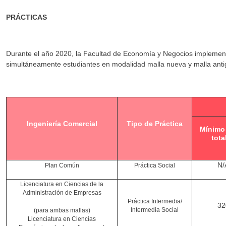
PRÁCTICAS
Durante el año 2020, la Facultad de Economía y Negocios implementó
simultáneamente estudiantes en modalidad malla nueva y malla anti
Ingeniería Comercial
Tipo de Práctica
Mínimo
tota
N/
Plan Común
Práctica Social
Licenciatura en Ciencias de la
Administración de Empresas
Práctica Intermedia/
32
Intermedia Social
(para ambas mallas)
Licenciatura en Ciencias