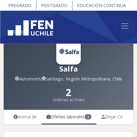
PREGRADO
POSTGRADO
EDUCACIÓN CONTINUA
Salfa
Automotriz
Santiago, Región Metropolitana, Chile
2
OFERTAS ACTIVAS
Acerca de
Ofertas laborales
Dejar CV
2